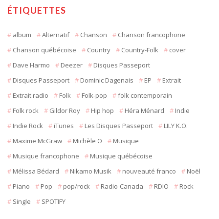
ÉTIQUETTES
album
Alternatif
Chanson
Chanson francophone
Chanson québécoise
Country
Country-Folk
cover
Dave Harmo
Deezer
Disques Passeport
Disques Passeport
Dominic Dagenais
EP
Extrait
Extrait radio
Folk
Folk-pop
folk contemporain
Folk rock
Gildor Roy
Hip hop
Héra Ménard
Indie
Indie Rock
iTunes
Les Disques Passeport
LILY K.O.
Maxime McGraw
Michèle O
Musique
Musique francophone
Musique québécoise
Mélissa Bédard
Nikamo Musik
nouveauté franco
Noël
Piano
Pop
pop/rock
Radio-Canada
RDIO
Rock
Single
SPOTIFY