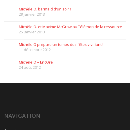
Michèle O. barmaid d'un soir !
29 janvier 2013
Michèle O. et Maxime McGraw au Téléthon de la ressource
25 janvier 2013
Michèle O prépare un temps des fêtes vivifiant !
11 décembre 2012
Michèle O – EncOre
24 août 2012
NAVIGATION