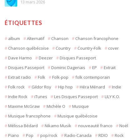
13 mars 2026
ÉTIQUETTES
album
Alternatif
Chanson
Chanson francophone
Chanson québécoise
Country
Country-Folk
cover
Dave Harmo
Deezer
Disques Passeport
Disques Passeport
Dominic Dagenais
EP
Extrait
Extrait radio
Folk
Folk-pop
folk contemporain
Folk rock
Gildor Roy
Hip hop
Héra Ménard
Indie
Indie Rock
iTunes
Les Disques Passeport
LILY K.O.
Maxime McGraw
Michèle O
Musique
Musique francophone
Musique québécoise
Mélissa Bédard
Nikamo Musik
nouveauté franco
Noël
Piano
Pop
pop/rock
Radio-Canada
RDIO
Rock