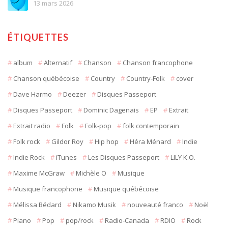
13 mars 2026
ÉTIQUETTES
album
Alternatif
Chanson
Chanson francophone
Chanson québécoise
Country
Country-Folk
cover
Dave Harmo
Deezer
Disques Passeport
Disques Passeport
Dominic Dagenais
EP
Extrait
Extrait radio
Folk
Folk-pop
folk contemporain
Folk rock
Gildor Roy
Hip hop
Héra Ménard
Indie
Indie Rock
iTunes
Les Disques Passeport
LILY K.O.
Maxime McGraw
Michèle O
Musique
Musique francophone
Musique québécoise
Mélissa Bédard
Nikamo Musik
nouveauté franco
Noël
Piano
Pop
pop/rock
Radio-Canada
RDIO
Rock