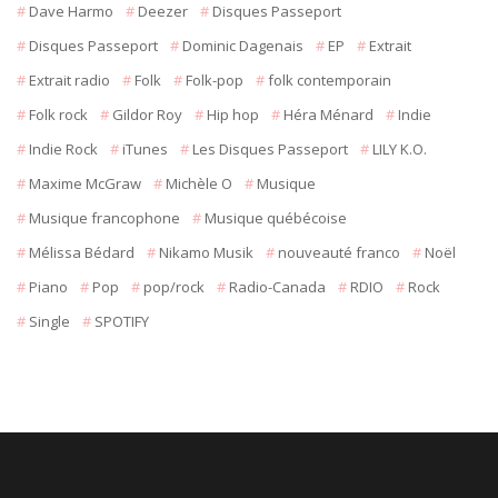
Dave Harmo
Deezer
Disques Passeport
Disques Passeport
Dominic Dagenais
EP
Extrait
Extrait radio
Folk
Folk-pop
folk contemporain
Folk rock
Gildor Roy
Hip hop
Héra Ménard
Indie
Indie Rock
iTunes
Les Disques Passeport
LILY K.O.
Maxime McGraw
Michèle O
Musique
Musique francophone
Musique québécoise
Mélissa Bédard
Nikamo Musik
nouveauté franco
Noël
Piano
Pop
pop/rock
Radio-Canada
RDIO
Rock
Single
SPOTIFY