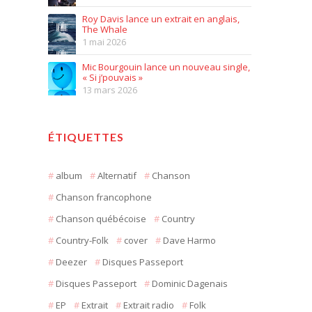
Roy Davis lance un extrait en anglais,
The Whale
1 mai 2026
Mic Bourgouin lance un nouveau single,
« Si j’pouvais »
13 mars 2026
ÉTIQUETTES
album
Alternatif
Chanson
Chanson francophone
Chanson québécoise
Country
Country-Folk
cover
Dave Harmo
Deezer
Disques Passeport
Disques Passeport
Dominic Dagenais
EP
Extrait
Extrait radio
Folk