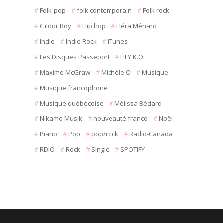
Folk-pop
folk contemporain
Folk rock
Gildor Roy
Hip hop
Héra Ménard
Indie
Indie Rock
iTunes
Les Disques Passeport
LILY K.O.
Maxime McGraw
Michèle O
Musique
Musique francophone
Musique québécoise
Mélissa Bédard
Nikamo Musik
nouveauté franco
Noël
Piano
Pop
pop/rock
Radio-Canada
RDIO
Rock
Single
SPOTIFY