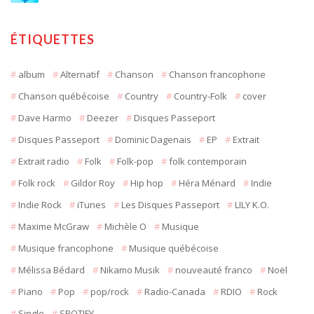
ÉTIQUETTES
album
Alternatif
Chanson
Chanson francophone
Chanson québécoise
Country
Country-Folk
cover
Dave Harmo
Deezer
Disques Passeport
Disques Passeport
Dominic Dagenais
EP
Extrait
Extrait radio
Folk
Folk-pop
folk contemporain
Folk rock
Gildor Roy
Hip hop
Héra Ménard
Indie
Indie Rock
iTunes
Les Disques Passeport
LILY K.O.
Maxime McGraw
Michèle O
Musique
Musique francophone
Musique québécoise
Mélissa Bédard
Nikamo Musik
nouveauté franco
Noël
Piano
Pop
pop/rock
Radio-Canada
RDIO
Rock
Single
SPOTIFY