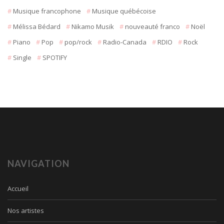
Musique francophone
Musique québécoise
Mélissa Bédard
Nikamo Musik
nouveauté franco
Noël
Piano
Pop
pop/rock
Radio-Canada
RDIO
Rock
Single
SPOTIFY
NAVIGATION
Accueil
Nos artistes