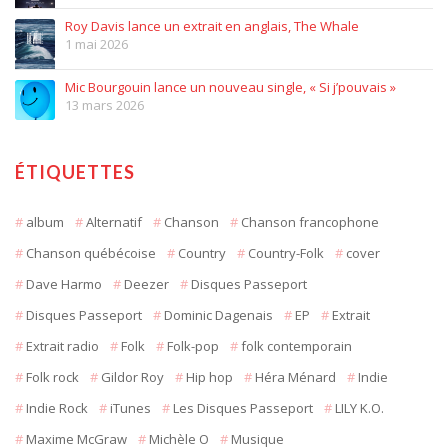
Roy Davis lance un extrait en anglais, The Whale
1 mai 2026
Mic Bourgouin lance un nouveau single, « Si j’pouvais »
13 mars 2026
ÉTIQUETTES
album
Alternatif
Chanson
Chanson francophone
Chanson québécoise
Country
Country-Folk
cover
Dave Harmo
Deezer
Disques Passeport
Disques Passeport
Dominic Dagenais
EP
Extrait
Extrait radio
Folk
Folk-pop
folk contemporain
Folk rock
Gildor Roy
Hip hop
Héra Ménard
Indie
Indie Rock
iTunes
Les Disques Passeport
LILY K.O.
Maxime McGraw
Michèle O
Musique