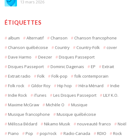
13 mars 2026
ÉTIQUETTES
album
Alternatif
Chanson
Chanson francophone
Chanson québécoise
Country
Country-Folk
cover
Dave Harmo
Deezer
Disques Passeport
Disques Passeport
Dominic Dagenais
EP
Extrait
Extrait radio
Folk
Folk-pop
folk contemporain
Folk rock
Gildor Roy
Hip hop
Héra Ménard
Indie
Indie Rock
iTunes
Les Disques Passeport
LILY K.O.
Maxime McGraw
Michèle O
Musique
Musique francophone
Musique québécoise
Mélissa Bédard
Nikamo Musik
nouveauté franco
Noël
Piano
Pop
pop/rock
Radio-Canada
RDIO
Rock