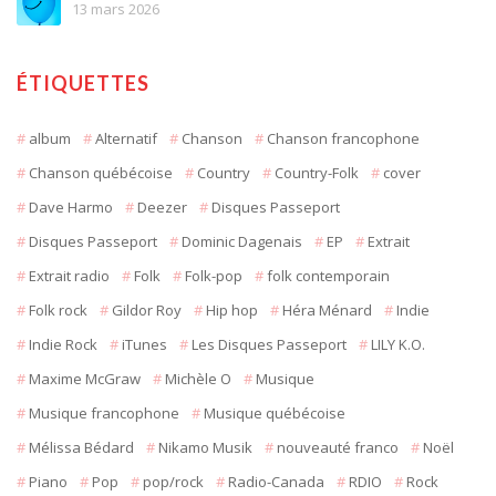
13 mars 2026
ÉTIQUETTES
album
Alternatif
Chanson
Chanson francophone
Chanson québécoise
Country
Country-Folk
cover
Dave Harmo
Deezer
Disques Passeport
Disques Passeport
Dominic Dagenais
EP
Extrait
Extrait radio
Folk
Folk-pop
folk contemporain
Folk rock
Gildor Roy
Hip hop
Héra Ménard
Indie
Indie Rock
iTunes
Les Disques Passeport
LILY K.O.
Maxime McGraw
Michèle O
Musique
Musique francophone
Musique québécoise
Mélissa Bédard
Nikamo Musik
nouveauté franco
Noël
Piano
Pop
pop/rock
Radio-Canada
RDIO
Rock