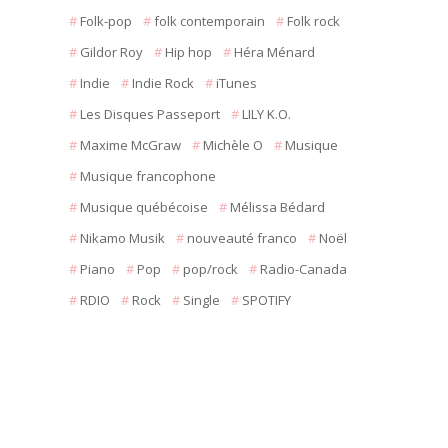
Folk-pop
folk contemporain
Folk rock
Gildor Roy
Hip hop
Héra Ménard
Indie
Indie Rock
iTunes
Les Disques Passeport
LILY K.O.
Maxime McGraw
Michèle O
Musique
Musique francophone
Musique québécoise
Mélissa Bédard
Nikamo Musik
nouveauté franco
Noël
Piano
Pop
pop/rock
Radio-Canada
RDIO
Rock
Single
SPOTIFY