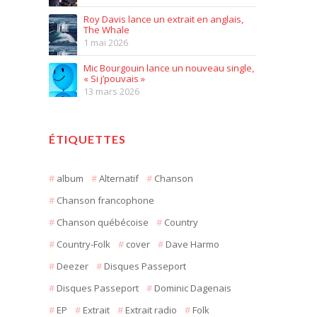
Roy Davis lance un extrait en anglais,
The Whale
1 mai 2026
Mic Bourgouin lance un nouveau single,
« Si j’pouvais »
13 mars 2026
ÉTIQUETTES
album
Alternatif
Chanson
Chanson francophone
Chanson québécoise
Country
Country-Folk
cover
Dave Harmo
Deezer
Disques Passeport
Disques Passeport
Dominic Dagenais
EP
Extrait
Extrait radio
Folk