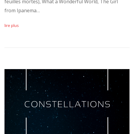
feuilles mortes), What a Wonderful World, The Girl
from Ipanema…
lire plus