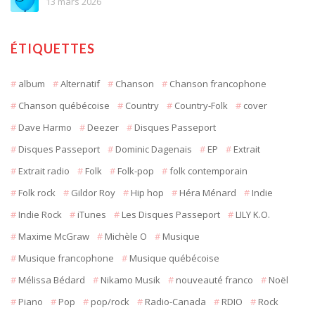
13 mars 2026
ÉTIQUETTES
album
Alternatif
Chanson
Chanson francophone
Chanson québécoise
Country
Country-Folk
cover
Dave Harmo
Deezer
Disques Passeport
Disques Passeport
Dominic Dagenais
EP
Extrait
Extrait radio
Folk
Folk-pop
folk contemporain
Folk rock
Gildor Roy
Hip hop
Héra Ménard
Indie
Indie Rock
iTunes
Les Disques Passeport
LILY K.O.
Maxime McGraw
Michèle O
Musique
Musique francophone
Musique québécoise
Mélissa Bédard
Nikamo Musik
nouveauté franco
Noël
Piano
Pop
pop/rock
Radio-Canada
RDIO
Rock