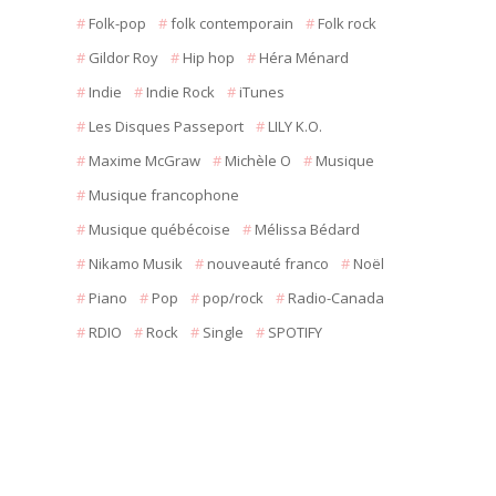
Folk-pop
folk contemporain
Folk rock
Gildor Roy
Hip hop
Héra Ménard
Indie
Indie Rock
iTunes
Les Disques Passeport
LILY K.O.
Maxime McGraw
Michèle O
Musique
Musique francophone
Musique québécoise
Mélissa Bédard
Nikamo Musik
nouveauté franco
Noël
Piano
Pop
pop/rock
Radio-Canada
RDIO
Rock
Single
SPOTIFY