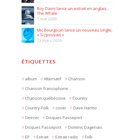
Roy Davis lance un extrait en anglais,
The Whale
1 mai 2026
Mic Bourgouin lance un nouveau single,
« Si j’pouvais »
13 mars 2026
ÉTIQUETTES
album
Alternatif
Chanson
Chanson francophone
Chanson québécoise
Country
Country-Folk
cover
Dave Harmo
Deezer
Disques Passeport
Disques Passeport
Dominic Dagenais
EP
Extrait
Extrait radio
Folk