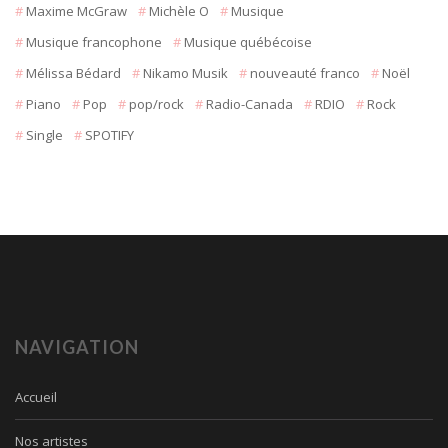
Maxime McGraw
Michèle O
Musique
Musique francophone
Musique québécoise
Mélissa Bédard
Nikamo Musik
nouveauté franco
Noël
Piano
Pop
pop/rock
Radio-Canada
RDIO
Rock
Single
SPOTIFY
NAVIGATION
Accueil
Nos artistes