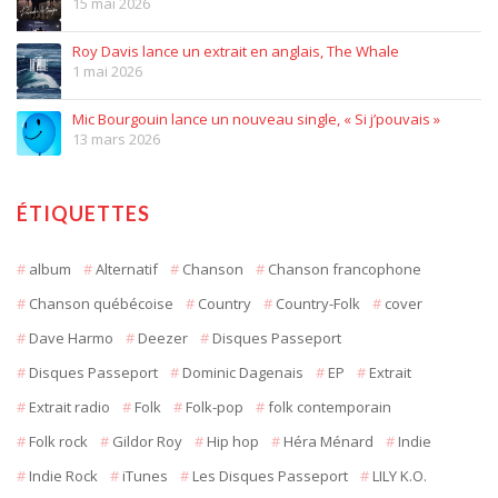
15 mai 2026
Roy Davis lance un extrait en anglais, The Whale
1 mai 2026
Mic Bourgouin lance un nouveau single, « Si j’pouvais »
13 mars 2026
ÉTIQUETTES
album
Alternatif
Chanson
Chanson francophone
Chanson québécoise
Country
Country-Folk
cover
Dave Harmo
Deezer
Disques Passeport
Disques Passeport
Dominic Dagenais
EP
Extrait
Extrait radio
Folk
Folk-pop
folk contemporain
Folk rock
Gildor Roy
Hip hop
Héra Ménard
Indie
Indie Rock
iTunes
Les Disques Passeport
LILY K.O.